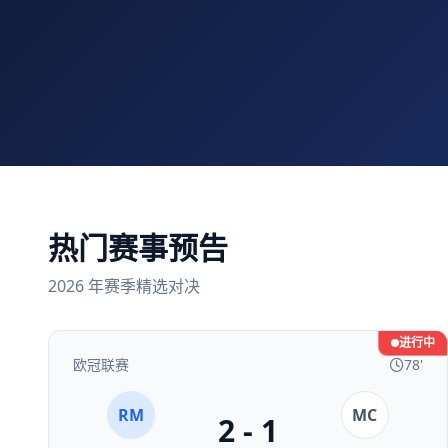
热门赛事预告
2026 年赛季精选对决
进行中
欧冠联赛
78'
RM
MC
2 - 1