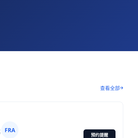
查看全部
FRA
S
预约提醒