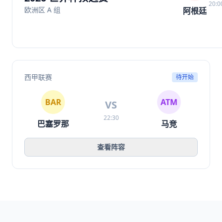
20:0
欧洲区 A 组
阿根廷
西甲联赛
待开始
BAR
ATM
VS
22:30
巴塞罗那
马竞
查看阵容