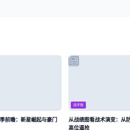
战术板
年赛季前瞻：新星崛起与豪门
从战绩图看战术演变：从
高位逼抢