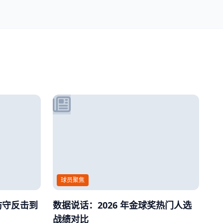
球员聚焦
防守反击到
数据说话：2026 年金球奖热门人选
战绩对比