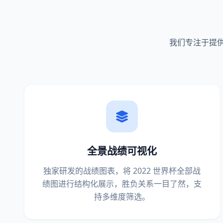
我们专注于提供
全景战绩可视化
独家研发的战绩图表，将 2022 世界杯全部战
绩图进行结构化展示，胜负关系一目了然，支
持多维度筛选。