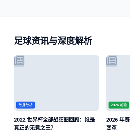
足球资讯与深度解析
数据分析
2026 前瞻
2022 世界杯全部战绩图回顾：谁是
2026 
真正的无冕之王？
变革