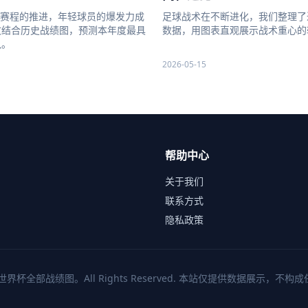
6 年赛程的推进，年轻球员的爆发力成
足球战术在不断进化，我们整理了
文结合历史战绩图，预测本年度最具
数据，用图表直观展示战术重心的
队。
2026-05-15
帮助中心
关于我们
联系方式
隐私政策
22 世界杯全部战绩图。All Rights Reserved. 本站仅提供数据展示，