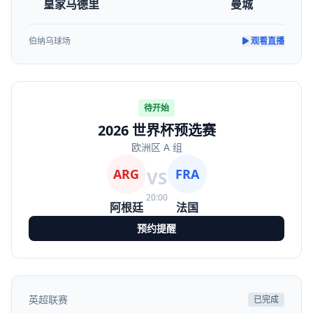
皇家马德里
曼城
伯纳乌球场
观看直播
待开始
2026 世界杯预选赛
欧洲区 A 组
ARG
FRA
VS
20:00
阿根廷
法国
预约提醒
英超联赛
已完成