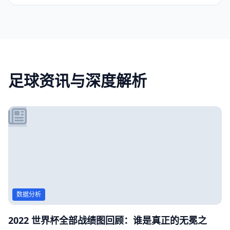
足球资讯与深度解析
数据分析
2022 世界杯全部战绩图回顾：谁是真正的无冕之