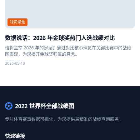
球员聚焦
数据说话：2026 年金球奖热门人选战绩对比
谁将主宰 2026 年的足坛？通过对比核心球员在关键比赛中的战绩
图表现，为您揭开金球奖归属的悬念。
2026-05-10
2022 世界杯全部战绩图
专注体育赛事数据可视化，为您提供最精准的战绩查询服务。
快速链接