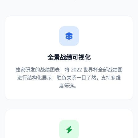
全景战绩可视化
独家研发的战绩图表，将 2022 世界杯全部战绩图
进行结构化展示，胜负关系一目了然，支持多维
度筛选。