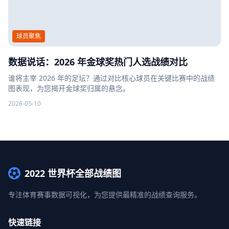
球员聚焦
数据说话：2026 年金球奖热门人选战绩对比
谁将主宰 2026 年的足坛？通过对比核心球员在关键比赛中的战绩
图表现，为您揭开金球奖归属的悬念。
2026-05-10
2022 世界杯全部战绩图
专注体育赛事数据可视化，为您提供最精准的战绩查询服务。
快速链接