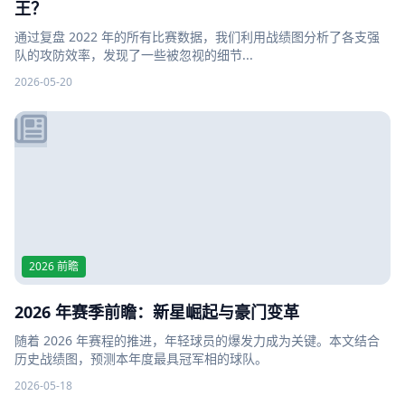
王？
通过复盘 2022 年的所有比赛数据，我们利用战绩图分析了各支强
队的攻防效率，发现了一些被忽视的细节...
2026-05-20
2026 前瞻
2026 年赛季前瞻：新星崛起与豪门变革
随着 2026 年赛程的推进，年轻球员的爆发力成为关键。本文结合
历史战绩图，预测本年度最具冠军相的球队。
2026-05-18