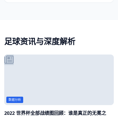
足球资讯与深度解析
数据分析
2022 世界杯全部战绩图回顾：谁是真正的无冕之