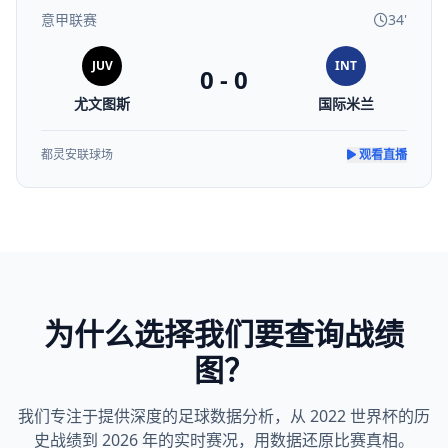
意甲联赛
34'
JUV
INT
0 - 0
尤文图斯
国际米兰
都灵安联球场
观看直播
为什么选择我们要查询战绩
图？
我们专注于提供深度的足球数据分析，从 2022 世界杯的历
史战绩到 2026 年的实时赛况，用数据还原比赛真相。